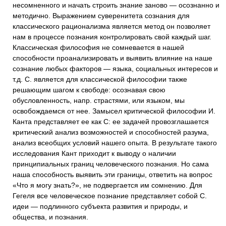
несомненного и начать строить знание заново — осознанно и
методично. Выражением суверенитета сознания для
классического рационализма является метод он позволяет
нам в процессе познания контролировать свой каждый шаг.
Классическая философия не сомневается в нашей
способности проанализировать и выявить влияние на наше
сознание любых факторов — языка, социальных интересов и
т.д. С. является для классической философии также
решающим шагом к свободе: осознавая свою
обусловленность, напр. страстями, или языком, мы
освобождаемся от нее. Замысел критической философии И.
Канта представляет ее как С: ее задачей провозглашается
критический анализ возможностей и способностей разума,
анализ всеобщих условий нашего опыта. В результате такого
исследования Кант приходит к выводу о наличии
принципиальных границ человеческого познания. Но сама
наша способность выявить эти границы, ответить на вопрос
«Что я могу знать?», не подвергается им сомнению. Для
Гегеля все человеческое познание представляет собой С.
идеи — подлинного субъекта развития и природы, и
общества, и познания.