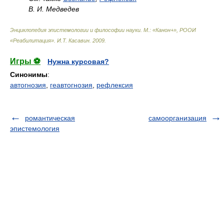
В. И. Медведев
Энциклопедия эпистемологии и философии науки. М.: «Канон+», РООИ
«Реабилитация»
.
И.Т. Касавин
.
2009
.
Игры ⚽
Нужна курсовая?
Синонимы
:
автогнозия
,
геавтогнозия
,
рефлексия
романтическая
самоорганизация
эпистемология