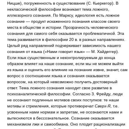
Ницше), погруженность в существование (С. Кьеркегор). В
неклассической философии возникает тема ложного,
иллюзорного сознания. По Марксу, идеология есть ложное
сознание — продукт искаженного познания классом своего
места в обществе и истории. Прозрачность человеческого
сознания для самого себя оказывается проблематичной. Эта
тема развивается в философии 20 в. в разных направлениях.
Целый ряд направлений подчеркивает зависимость нашего
сознания от языка («Нами говорит язык» — М. Хайдеггер).
Если язык существенным и неконтролируемым до конца
образом влияет на наше сознание, если мы не можем выйти
из языка и оценить его влияние на познание извне, значит, сам
вопрос о соотношении языка и сознания оказывается
вопросом, на который невозможно получить достоверный
ответ. Тема ложного сознания находит свое развитие в
психоаналитической философии. Согласно 3. Фрейду, люди
не осознают подлинных мотивов своих поступков: те наши
мотивы и стремления, которые противоречат
Сверх-Я,
т.е.
усвоенным нами нормам и запретам, не осознаются нами и
вытесняются в бессознательное. Сознание оказывается
механизмом лжи и самообмана. Оно плодит рационализации