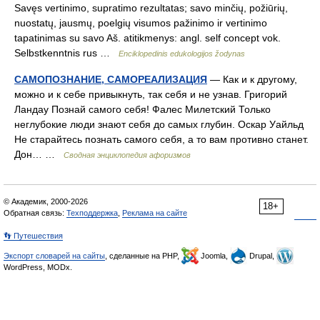
Savęs vertinimo, supratimo rezultatas; savo minčių, požiūrių,
nuostatų, jausmų, poelgių visumos pažinimo ir vertinimo
tapatinimas su savo Aš. atitikmenys: angl. self concept vok.
Selbstkenntnis rus …
Enciklopedinis edukologijos žodynas
САМОПОЗНАНИЕ, САМОРЕАЛИЗАЦИЯ
— Как и к другому,
можно и к себе привыкнуть, так себя и не узнав. Григорий
Ландау Познай самого себя! Фалес Милетский Только
неглубокие люди знают себя до самых глубин. Оскар Уайльд
Не старайтесь познать самого себя, а то вам противно станет.
Дон… …
Сводная энциклопедия афоризмов
© Академик, 2000-2026
18+
Обратная связь:
Техподдержка
,
Реклама на сайте
👣 Путешествия
Экспорт словарей на сайты
, сделанные на PHP,
Joomla,
Drupal,
WordPress, MODx.