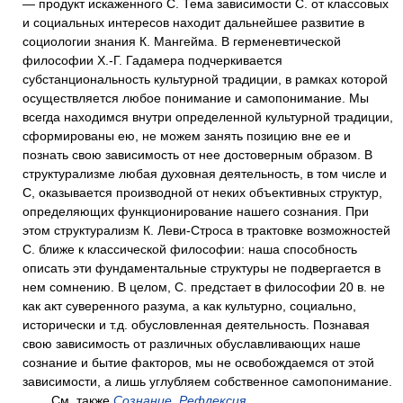
— продукт искаженного С. Тема зависимости С. от классовых
и социальных интересов находит дальнейшее развитие в
социологии знания К. Мангейма. В герменевтической
философии Х.-Г. Гадамера подчеркивается
субстанциональность культурной традиции, в рамках которой
осуществляется любое понимание и самопонимание. Мы
всегда находимся внутри определенной культурной традиции,
сформированы ею, не можем занять позицию вне ее и
познать свою зависимость от нее достоверным образом. В
структурализме любая духовная деятельность, в том числе и
С, оказывается производной от неких объективных структур,
определяющих функционирование нашего сознания. При
этом структурализм К. Леви-Строса в трактовке возможностей
С. ближе к классической философии: наша способность
описать эти фундаментальные структуры не подвергается в
нем сомнению. В целом, С. предстает в философии 20 в. не
как акт суверенного разума, а как культурно, социально,
исторически и т.д. обусловленная деятельность. Познавая
свою зависимость от различных обуславливающих наше
сознание и бытие факторов, мы не освобождаемся от этой
зависимости, а лишь углубляем собственное самопонимание.
См. также
Сознание
,
Рефлексия