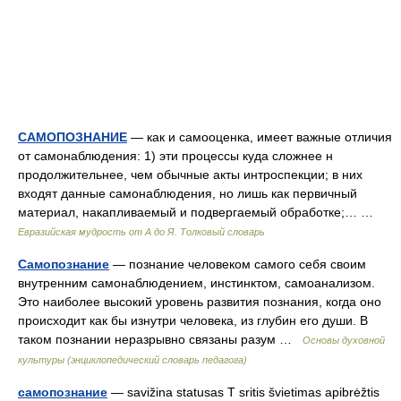
САМОПОЗНАНИЕ
— как и самооценка, имеет важные отличия
от самонаблюдения: 1) эти процессы куда сложнее н
продолжительнее, чем обычные акты интроспекции; в них
входят данные самонаблюдения, но лишь как первичный
материал, накапливаемый и подвергаемый обработке;… …
Евразийская мудрость от А до Я. Толковый словарь
Самопознание
— познание человеком самого себя своим
внутренним самонаблюдением, инстинктом, самоанализом.
Это наиболее высокий уровень развития познания, когда оно
происходит как бы изнутри человека, из глубин его души. В
таком познании неразрывно связаны разум …
Основы духовной
культуры (энциклопедический словарь педагога)
самопознание
— savižina statusas T sritis švietimas apibrėžtis